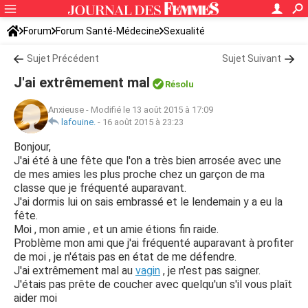
Forum
Forum Santé-Médecine
Sexualité
Sujet Précédent
Sujet Suivant
J'ai extrêmement mal
Résolu
Anxieuse
-
Modifié le 13 août 2015 à 17:09
lafouine.
-
16 août 2015 à 23:23
Bonjour,
J'ai été à une fête que l'on a très bien arrosée avec une
de mes amies les plus proche chez un garçon de ma
classe que je fréquenté auparavant.
J'ai dormis lui on sais embrassé et le lendemain y a eu la
fête.
Moi , mon amie , et un amie étions fin raide.
Problème mon ami que j'ai fréquenté auparavant à profiter
de moi , je n'étais pas en état de me défendre.
J'ai extrêmement mal au
vagin
, je n'est pas saigner.
J'étais pas prête de coucher avec quelqu'un s'il vous plaît
aider moi