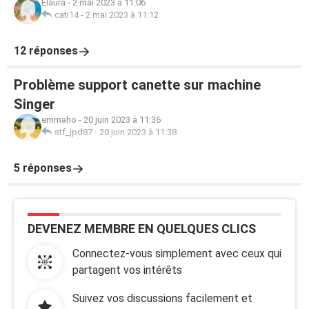
Elaura
-
2 mai 2023 à 11:06
cati14
-
2 mai 2023 à 11:12
12 réponses
Problème support canette sur machine
Singer
emmaho
-
20 juin 2023 à 11:36
stf_jpd87
-
20 juin 2023 à 11:38
5 réponses
DEVENEZ MEMBRE EN QUELQUES CLICS
Connectez-vous simplement avec ceux qui
partagent vos intérêts
Suivez vos discussions facilement et