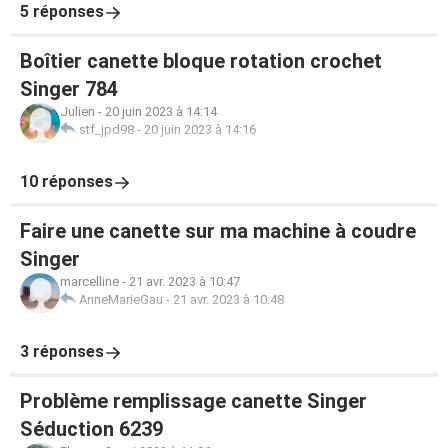
5 réponses
Boîtier canette bloque rotation crochet
Singer 784
Julien
-
20 juin 2023 à 14:14
stf_jpd98
-
20 juin 2023 à 14:16
10 réponses
Faire une canette sur ma machine à coudre
Singer
marcelline
-
21 avr. 2023 à 10:47
AnneMarieGau
-
21 avr. 2023 à 10:48
3 réponses
Problème remplissage canette Singer
Séduction 6239