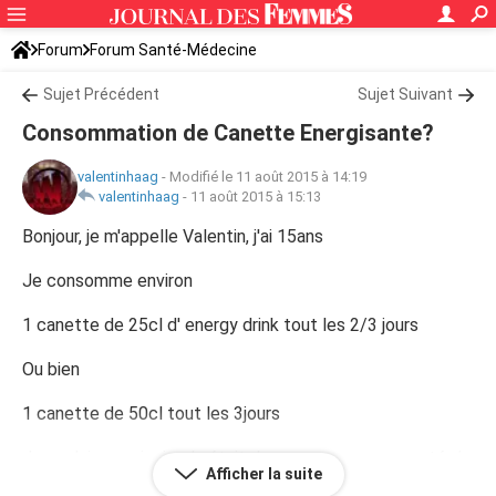
Forum
Forum Santé-Médecine
Symptômes et maladies courantes
Sujet Précédent
Sujet Suivant
Consommation de Canette Energisante?
valentinhaag
-
Modifié le 11 août 2015 à 14:19
valentinhaag
-
11 août 2015 à 15:13
Bonjour, je m'appelle Valentin, j'ai 15ans
Je consomme environ
1 canette de 25cl d' energy drink tout les 2/3 jours
Ou bien
1 canette de 50cl tout les 3jours
Je voulais savoir si cela était dangereux pour ma santé :/
Afficher la suite