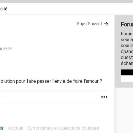
lité
Foru
Sujet Suivant
Forum
sexual
sexue
 à 22:22
épano
quest
échan
olution pour faire passer l'envie de faire l'amour ?
r
ir
- Accueil - Symptômes et questions diverses