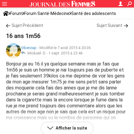
Forum
Forum Santé-Médecine
Santé des adolescents
Sujet Précédent
Sujet Suivant
16 ans 1m56
Viberzap
-
Modifié le 7 août 2015 à 20:36
Mickaël. D -
1 sept. 2015 à 23:46
Bonjour jai eu 16 il ya quelque semaine mais je fais que
1m56 je suis un homme je nai toujours pas de puberte et
je fais seulement 39kilos ca me deprime de voir les gens
de mon age mesurer 1m75 je me sens petit sans parler
des moquerie cela fais des annes que je me dis lanne
prochaine je serais grand malheuresement je suis tomber
dans la cigarette mais la encore lorsque je fume dans la
rue je me prend toujours des commentaire alors que les
autres de mon age non je sais que cela est un risque pour
ma croissance mais vu le nombre de personne qui on
grandit avec cela ne minquiete pas enormement mon pere
Afficher la suite
fais 1m76 ma mere 1m58 jespere que je vais encore