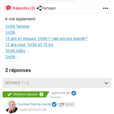
grandir et ca me deprime de voir des filles de mon age se
plaindre alors quelle fon la meme taille que moi et dailleur
Répondre (2)
Partager
au niveau des filles ces le ko mes potes la plupart lon fais
et moi ca doit faire 3 ans que jai pas eu de copine et mon
A voir également:
sexe fait seulement 4 cm au repos je suis desespere..
1m56 femme
Aidez moi svp
1m56
15 ans et mesure 1m56 !! vais encore grandir?
13 ans pour 1m56 et 72 kg
1m56 60kg
✓
1m56
✓
2 réponses
RÉPONSE 1 / 2
approuvée par
Meilleure réponse
begonie
Docteur Pierrick Hordé
28 221
7 août 2015 à 21:34