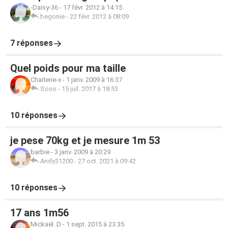
-Daisy-36
-
17 févr. 2012 à 14:15
begonie
-
22 févr. 2012 à 08:09
7 réponses
Quel poids pour ma taille
Charlene-x
-
1 janv. 2009 à 16:37
Soso
-
15 juil. 2017 à 18:53
10 réponses
je pese 70kg et je mesure 1m 53
barbie
-
3 janv. 2009 à 20:29
Andy31200
-
27 oct. 2021 à 09:42
10 réponses
17 ans 1m56
Mickaël. D
-
1 sept. 2015 à 23:35