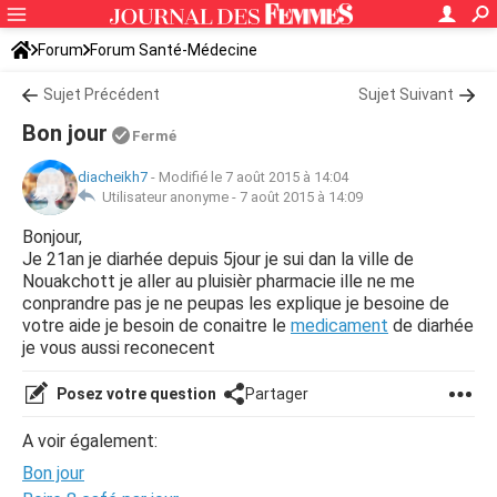
Forum
Forum Santé-Médecine
Symptômes et maladies courantes
Sujet Précédent
Sujet Suivant
Bon jour
Fermé
diacheikh7
-
Modifié le 7 août 2015 à 14:04
Utilisateur anonyme -
7 août 2015 à 14:09
Bonjour,
Je 21an je diarhée depuis 5jour je sui dan la ville de
Nouakchott je aller au pluisièr pharmacie ille ne me
conprandre pas je ne peupas les explique je besoine de
votre aide je besoin de conaitre le
medicament
de diarhée
je vous aussi reconecent
Posez votre question
Partager
A voir également:
Bon jour