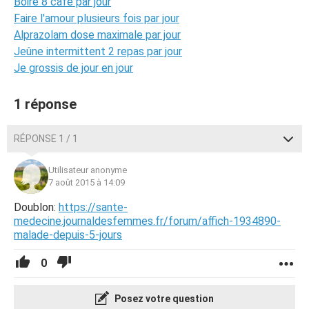
Boire 8 café par jour
Faire l'amour plusieurs fois par jour
Alprazolam dose maximale par jour
Jeûne intermittent 2 repas par jour
Je grossis de jour en jour
1 réponse
RÉPONSE 1 / 1
Utilisateur anonyme
7 août 2015 à 14:09
Doublon:
https://sante-
medecine.journaldesfemmes.fr/forum/affich-1934890-
malade-depuis-5-jours
0
Posez votre question