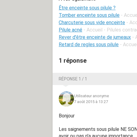
Être enceinte sous pilule ?
Tomber enceinte sous pilule
- Accue
Charcuterie sous vide enceinte
- Ac
Pilule acné
- Accueil - Pilules contr
Rever d'être enceinte de jumeaux
- 
Retard de regles sous pilule
- Accuei
1 réponse
RÉPONSE 1 / 1
Utilisateur anonyme
7 août 2015 à 13:27
Bonjour
Les saignements sous pilule NE SON
avoir ou pas n'a aucune importance.