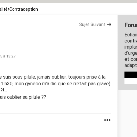
lité
Contraception
Foru
Sujet Suivant
Échan
contra
impla
5
d'urg
5 à 13:27
et co
adapt
e suis sous pilule, jamais oublier, toujours prise à la
1 h30, mon gynéco m'a dis que se n'était pas grave)
!...
s oublier sa pilule ??