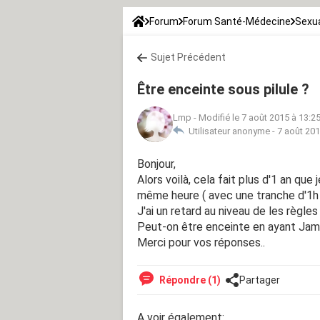
Forum
Forum Santé-Médecine
Sexua
Sujet Précédent
Être enceinte sous pilule ?
Lmp
-
Modifié le 7 août 2015 à 13:2
Utilisateur anonyme -
7 août 201
Bonjour,
Alors voilà, cela fait plus d'1 an que j
même heure ( avec une tranche d'1h 
J'ai un retard au niveau de les règles ?
Peut-on être enceinte en ayant Jamai
Merci pour vos réponses..
Répondre (1)
Partager
A voir également: