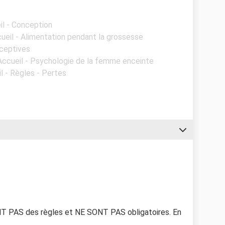
il - Conception
cueil - Alimentation pendant la grossesse
aceptives
Accueil - Psychologie de la femme enceinte
l - Règles - Pertes
T PAS des règles et NE SONT PAS obligatoires. En