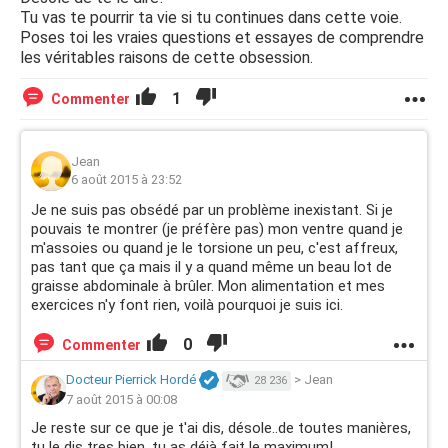
beaucoup de graisses, je ne peux pas m'en défaire, j'en ai
Tu vas te pourrir ta vie si tu continues dans cette voie.
besoin. Pour le déjeuner et le diner, je me débrouille
Poses toi les vraies questions et essayes de comprendre
comme il faut avec de bons aliments. Sinon, je mange une
les véritables raisons de cette obsession.
pomme
tous les soirs avant d'aller me coucher, une
pomme verte plus exactement.
1
Commenter
Assez parlé de mon alimentation, en plus de ça, je fais du
sport tous les matins. J'ai vu sur un site que faire du sport
Jean
à jeun, donc le matin, en se réveillant, avant de petit
6 août 2015 à 23:52
déjeuner, était mieux pour bruler de la graisse rapidement.
Je ne suis pas obsédé par un problème inexistant. Si je
C'est pourquoi je fais 5 séries d'abdos tous les matins. Ce
pouvais te montrer (je préfère pas) mon ventre quand je
que je veux dire par 5 séries, c'est que je fait des abdos
m'assoies ou quand je le torsione un peu, c'est affreux,
jusqu'a avoir besoin de m'arrêter, petite pause de 20
pas tant que ça mais il y a quand même un beau lot de
secondes puis je reprends, 5 fois. Ensuite, je fait 1 série
graisse abdominale à brûler. Mon alimentation et mes
de pompe, le maximum que je puisse faire en 1 coup
exercices n'y font rien, voilà pourquoi je suis ici.
(généralement 50). Ca, c'est ma nouvelle activité (depuis
2 semaines) car avant ça, je faisait 100 pompes (je
0
Commenter
recommençais jusqu'à les faire), je soulevais 30 fois des
haltères avec chaque mains (12 kilos), je faisait un peu de
Docteur Pierrick Hordé
>
Jean
28 236
gainage (c'est chiant) et quelques abdos en mettant mes
7 août 2015 à 00:08
mains derrière moi sur un objet et en baissant le bas de
Je reste sur ce que je t'ai dis, désole..de toutes manières,
mon corps. J'ai arrêté ça car à la base, c'était pour me
tu le dis tres bien, tu as déjà fait le maximum!