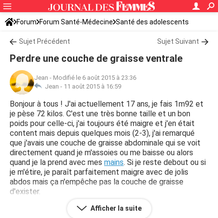
Forum
Forum Santé-Médecine
Santé des adolescents
Sujet Précédent
Sujet Suivant
Perdre une couche de graisse ventrale
Jean
-
Modifié le 6 août 2015 à 23:36
Jean -
11 août 2015 à 16:59
Bonjour à tous ! J'ai actuellement 17 ans, je fais 1m92 et
je pèse 72 kilos. C'est une très bonne taille et un bon
poids pour celle-ci, j'ai toujours été maigre et j'en était
content mais depuis quelques mois (2-3), j'ai remarqué
que j'avais une couche de graisse abdominale qui se voit
directement quand je m'assoies ou me baisse ou alors
quand je la prend avec mes
mains
. Si je reste debout ou si
je m'étire, je paraît parfaitement maigre avec de jolis
abdos mais ça n'empêche pas la couche de graisse
d'exister.
Afficher la suite
Je pense avoir
cerné
le problème, pendant toute mon