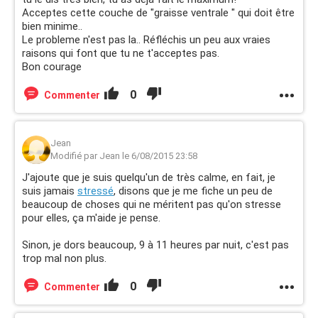
forger un peu les bras (qui sont plutôt minces mais y'a du
Acceptes cette couche de "graisse ventrale " qui doit être
progrès) et un peu les abdos (qui sont pas mal). Etant
bien minime..
donné que je trouve que j'ai un peu trop de graisse
Le probleme n'est pas la.. Réfléchis un peu aux vraies
abdominale (un peu partout en fait mais surtout au
raisons qui font que tu ne t'acceptes pas.
ventre), j'ai décidé de me concentrer la dessus, d'où les
Bon courage
abdos et les pompes. Le soucis, c'est que ça ne
fonctionne pas, je ne remarque aucun progrès malgré tous
0
Commenter
mes efforts et ça devient très lassant, je ne comprend
pas pourquoi ça ne fonctionne pas...
Jean
Quelqu'un aurait-il une meilleure méthode que la mienne
Modifié par Jean le 6/08/2015 23:58
pour brûler cette graisse ? J'ai une alimentation assez
bonne, je bois de l'eau quand j'y pense et je fais du sport
J'ajoute que je suis quelqu'un de très calme, en fait, je
le matin avant de manger... Je préfère tout ce qui est à la
suis jamais
stressé
, disons que je me fiche un peu de
beaucoup de choses qui ne méritent pas qu'on stresse
maison alors impossible de faire de la course à pied, du
pour elles, ça m'aide je pense.
cyclisme ou de la natation...
Sinon, je dors beaucoup, 9 à 11 heures par nuit, c'est pas
Merci pour toutes les futures réponses, je désespère !
trop mal non plus.
N'hésitez pas à poser des questions, j'y répondrai ! Désolé
pour ce poste super long mais je lésine pas sur la
0
Commenter
quantité, autant d'informations, ça devrait aider pour
pouvoir m'aider, je ne pars pas de 0 !