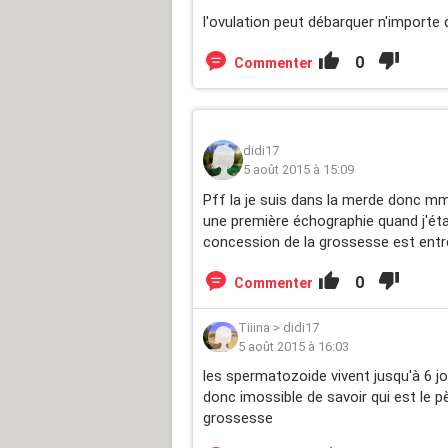
l'ovulation peut débarquer n'importe q
0
Commenter
didi17
5 août 2015 à 15:09
Pff la je suis dans la merde donc mm 
une première échographie quand j'étai
concession de la grossesse est entre 
0
Commenter
Tiiina
>
didi17
5 août 2015 à 16:03
les spermatozoide vivent jusqu'à 6 jo
donc imossible de savoir qui est le 
grossesse