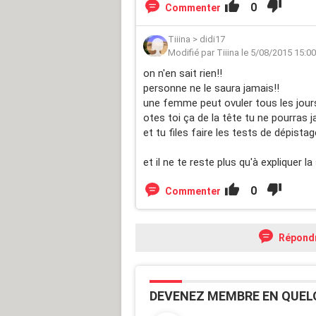
0
Commenter
Tiiina
>
didi17
Modifié par Tiiina le 5/08/2015 15:00
on n'en sait rien!!
personne ne le saura jamais!!
une femme peut ovuler tous les jour
otes toi ça de la tête tu ne pourras 
et tu files faire les tests de dépista
et il ne te reste plus qu'à expliquer l
0
Commenter
Répond
DEVENEZ MEMBRE EN QUEL