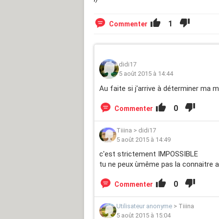
1
Commenter
didi17
5 août 2015 à 14:44
Au faite si j'arrive à déterminer ma 
0
Commenter
Tiiina
>
didi17
5 août 2015 à 14:49
c'est strictement IMPOSSIBLE
tu ne peux ùmême pas la connaitre avant!
0
Commenter
Utilisateur anonyme
>
Tiiina
5 août 2015 à 15:04