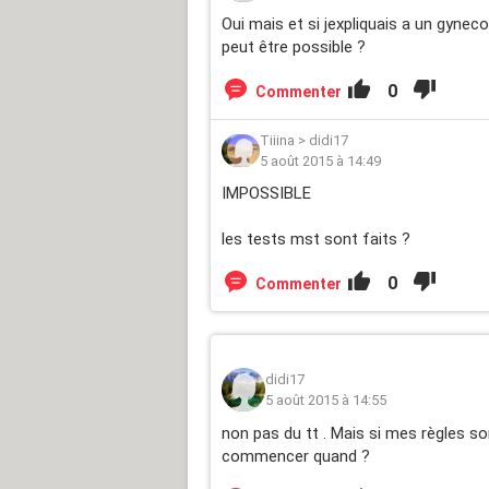
Oui mais et si jexpliquais a un gyne
peut être possible ?
0
Commenter
Tiiina
>
didi17
5 août 2015 à 14:49
IMPOSSIBLE
les tests mst sont faits ?
0
Commenter
didi17
5 août 2015 à 14:55
non pas du tt . Mais si mes règles s
commencer quand ?