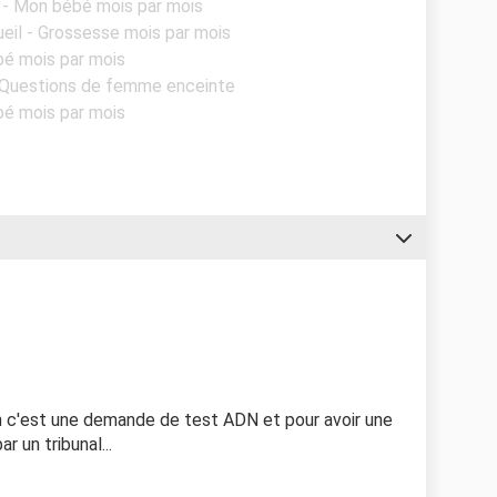
l - Mon bébé mois par mois
ueil - Grossesse mois par mois
bé mois par mois
- Questions de femme enceinte
bé mois par mois
en c'est une demande de test ADN et pour avoir une
 un tribunal...