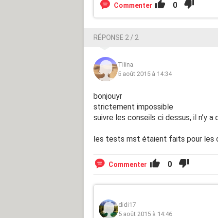
0
Commenter
RÉPONSE 2 / 2
Tiiina
5 août 2015 à 14:34
bonjouyr
strictement impossible
suivre les conseils ci dessus, il n'y a 
les tests mst étaient faits pour les 
0
Commenter
didi17
5 août 2015 à 14:46