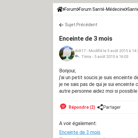
Forum
Forum Santé-Médecine
Santé
Sujet Précédent
Enceinte de 3 mois
didi17
-
Modifié le 5 août 2015 à 14:
Tiiina -
5 août 2015 à 16:03
Bonjour,
j'ai un petit soucis je suis enceinte 
je ne sais pas de qui je sui enceinte 
autre personne aidez moi si possible 
Répondre (2)
Partager
A voir également:
Enceinte de 3 mois