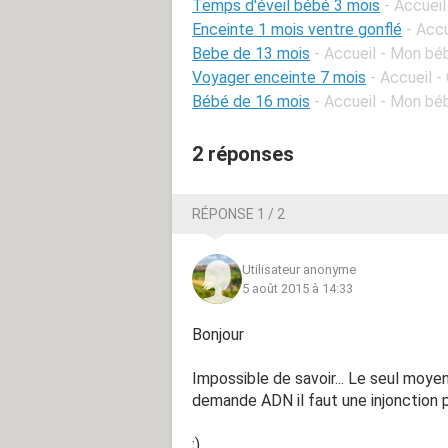
Temps d'éveil bébé 3 mois
- Accuei
Enceinte 1 mois ventre gonflé
- Acc
Bebe de 13 mois
- Accueil - Mon bé
Voyager enceinte 7 mois
- Accueil 
Bébé de 16 mois
- Accueil - Mon bé
2 réponses
RÉPONSE 1 / 2
Utilisateur anonyme
5 août 2015 à 14:33
Bonjour
Impossible de savoir... Le seul moy
demande ADN il faut une injonction par
;)