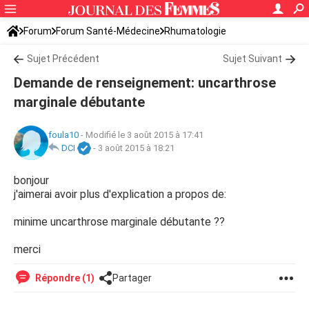
Forum
Forum Santé-Médecine
Rhumatologie
Sujet Précédent
Sujet Suivant
Demande de renseignement: uncarthrose
marginale débutante
foula10
-
Modifié le 3 août 2015 à 17:41
DCI
-
3 août 2015 à 18:21
bonjour
j'aimerai avoir plus d'explication a propos de:
minime uncarthrose marginale débutante ??
merci
Répondre (1)
Partager