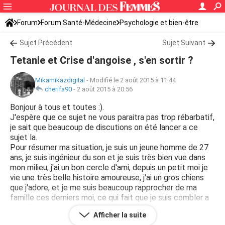
Forum
Forum Santé-Médecine
Psychologie et bien-être
Sujet Précédent
Sujet Suivant
Tetanie et Crise d'angoise , s'en sortir ?
Mikamikazdigital
-
Modifié le 2 août 2015 à 11:44
cherifa90
-
2 août 2015 à 20:56
Bonjour à tous et toutes :).
J'espère que ce sujet ne vous paraitra pas trop rébarbatif,
je sait que beaucoup de discutions on été lancer a ce
sujet la.
Pour résumer ma situation, je suis un jeune homme de 27
ans, je suis ingénieur du son et je suis très bien vue dans
mon milieu, j'ai un bon cercle d'ami, depuis un petit moi je
vie une très belle histoire amoureuse, j'ai un gros chiens
que j'adore, et je me suis beaucoup rapprocher de ma
famille ces derniers moi, ce qui fait que je suis combler a
première vue.
Afficher la suite
A coté de ça j'ai énormément travailler cette année ( en