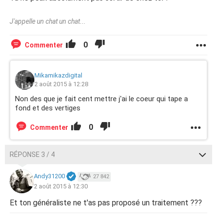
car j'aimerais reprendre les randos avec mon chiens, aller
me promener avec ma chérie, refaire mes courses moi
J'appelle un chat un chat...
même, reprendre ma vie tout simplement.
Si quelqu'un pouvais me répondre ça me serrait d'une
0
Commenter
grande aide.
Merci d'avance.
Mikamikazdigital
Mika
2 août 2015 à 12:28
Non des que je fait cent mettre j'ai le coeur qui tape a
fond et des vertiges
0
Commenter
RÉPONSE 3 / 4
Andy31200
27 842
2 août 2015 à 12:30
Et ton généraliste ne t'as pas proposé un traitement ???