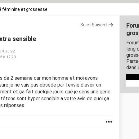
 féminine et grossesse
Foru
Sujet Suivant
gros
xtra sensible
Forum
long d
5 à 23:22
gross
5 à 12:20
Parta
dans 
u plus de 2 semaine car mon homme et moi avons
ure je ne suis pas obsède par l envie d avoir un
moment et ça fait quelque jours que je sens une gène
tétons sont hyper sensible a votre avis de quoi ça
os réponses