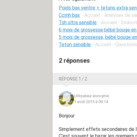
Poids bas ventre + tetons extra sen
Ccmh bas
- Accueil - Analyses de s
Tsh ultra sensible
- Accueil - Endocr
6 mois de grossesse bébé bouge en
5 mois de grossesse, bébé bouge en
Teton sensible
- Accueil - Question
2 réponses
RÉPONSE 1 / 2
Utilisateur anonyme
1 août 2015 à 09:14
Bonjour
Simplement effets secondaires de l'ar
C'est souvent le bazar les premiers mo