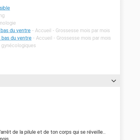
sible
ang
inologie
 bas du ventre
- Accueil - Grossesse mois par mois
 bas du ventre
- Accueil - Grossesse mois par mois
s gynécologiques
rêt de la pilule et de ton corps qui se réveille...
is....