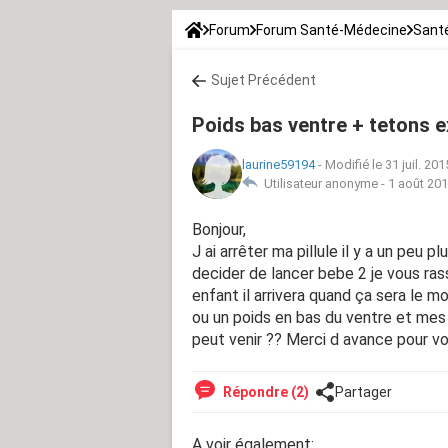
Forum
Forum Santé-Médecine
Santé
Sujet Précédent
Poids bas ventre + tetons e
laurine59194
-
Modifié le 31 juil. 201
Utilisateur anonyme -
1 août 201
Bonjour,
J ai arrêter ma pillule il y a un pe
decider de lancer bebe 2 je vous rass
enfant il arrivera quand ça sera le 
ou un poids en bas du ventre et mes 
peut venir ?? Merci d avance pour v
Répondre (2)
Partager
A voir également: