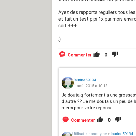
Ayez des rapports reguliers tous les
et fait un test pipi 1x par mois envi
soit +++
:)
0
Commenter
laurine59194
1 août 2015 à 10:13
Je doutaiq fortement a une grossesse
d autre ?? Je me doutais un peu de la
merci pour votre réponse
0
Commenter
Utilisateur anonyme
>
laurine59194