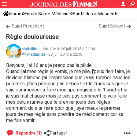
Forum
Forum Santé-Médecine
Santé des adolescents
Sujet Précédent
Sujet Suivant
Règle douloureuse
Mathiiiilde
-
Modifié le 28 juil. 2015 à 21:04
Mathiiiilde
-
28 juil. 2015 à 22:38
Bonjours, j'ai 16 ans je prend pas la pilule.
Quand j'ai mes règle je vomis, je me plie, j'peux rien faire, je
deviens blanche j'ai l'impression que j vais tomber dans les
pommes, j'tien presque pas debout et le truck ses que je
vais commencer a faire mon apprengisage le 1 août et si
je suis mal chaque mois je sais pas comment je vais faire
mes cela m'arrive que le premier jours des règles
comment dois-je faire pour que j'aye mieux le premier
jours de mes règle sans prendre de médicament car sa
me fait vomir..
Répondre (1)
Partager