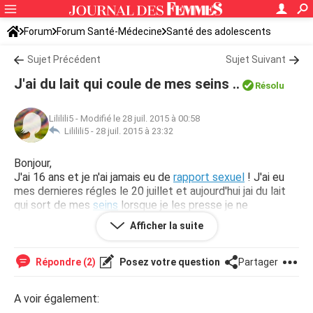
Forum
Forum Santé-Médecine
Santé des adolescents
Sujet Précédent
Sujet Suivant
J'ai du lait qui coule de mes seins ..
Résolu
Lililili5
-
Modifié le 28 juil. 2015 à 00:58
Lililili5 -
28 juil. 2015 à 23:32
Bonjour,
J'ai 16 ans et je n'ai jamais eu de
rapport sexuel
! J'ai eu
mes dernieres régles le 20 juillet et aujourd'hui jai du lait
qui sort de mes
seins
lorsque je les presse je ne
comprends pas ce qui ce passe et j'aimerai avoir des
Afficher la suite
réponses rapidement car j'ai peur . Merci d'avance
Répondre (2)
Posez votre question
Partager
A voir également: