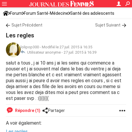
Forum
Forum Santé-Médecine
Santé des adolescents
Sujet Précédent
Sujet Suivant
Les regles
lolipop300
-
Modifié le 27 juil. 2015 à 16:35
Utilisateur anonyme -
27 juil. 2015 à 16:39
salut a tous , j ai 10 ans j ai les seins qui commence a
pouser et j ai souvent mal dans le bas du ventre j ai deja
me pertes blanche et c est vraiment vraiment agassent
puis aussi j ai peure d avoir mes regles en cours , si c est
deja arriver a des fille de les avoirs en cours ou meme si
vous les avez deja dites moi a peut pres comment sa c
est paser svp . :(((((((
Répondre (1)
Partager
A voir également:
Les regles