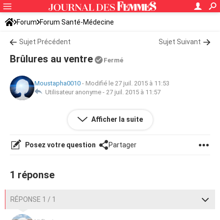
Forum
Forum Santé-Médecine
Symptômes et maladies courantes
Sujet Précédent
Sujet Suivant
Brûlures au ventre
Fermé
Moustapha0010
-
Modifié le 27 juil. 2015 à 11:53
Utilisateur anonyme -
27 juil. 2015 à 11:57
Bonjour, j'ai des brulures aux ventre depuis une semaine,
Afficher la suite
quoi faire, merci
Posez votre question
Partager
1 réponse
RÉPONSE 1 / 1