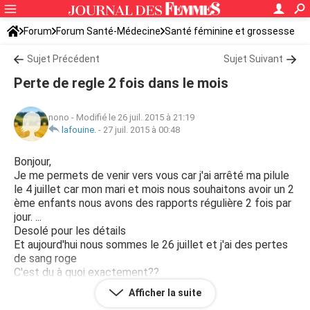
Forum
Forum Santé-Médecine
Santé féminine et grossesse
Sujet Précédent
Sujet Suivant
Perte de regle 2 fois dans le mois
nono
-
Modifié le 26 juil. 2015 à 21:19
lafouine.
-
27 juil. 2015 à 00:48
Bonjour,
Je me permets de venir vers vous car j'ai arrêté ma pilule
le 4 juillet car mon mari et mois nous souhaitons avoir un 2
ème enfants nous avons des rapports régulière 2 fois par
jour. ...
Desolé pour les détails
Et aujourd'hui nous sommes le 26 juillet et j'ai des pertes
de sang roge
C'est du à quoi exactement??
J'ai fait un teste il y a 3 jour il été nagatif
Afficher la suite
Merci de bien vouloir me répondre