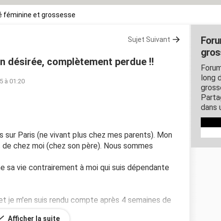
 féminine et grossesse
Foru
Sujet Suivant
gros
n désirée, complètement perdue !!
Forum
long d
15 à 01:20
gross
Parta
dans 
s sur Paris (ne vivant plus chez mes parents). Mon
ons de chez moi (chez son père). Nous sommes
gne sa vie contrairement à moi qui suis dépendante
et je m'en suis rendu compte après 4 semaines de
Afficher la suite