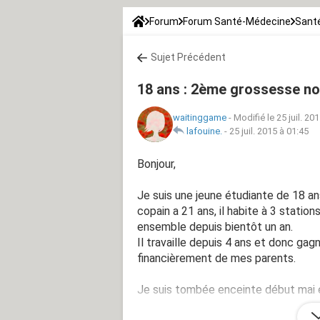
Forum
Forum Santé-Médecine
Santé
Sujet Précédent
18 ans : 2ème grossesse no
waitinggame
-
Modifié le 25 juil. 20
lafouine.
-
25 juil. 2015 à 01:45
Bonjour,
Je suis une jeune étudiante de 18 an
copain a 21 ans, il habite à 3 stati
ensemble depuis bientôt un an.
Il travaille depuis 4 ans et donc ga
financièrement de mes parents.
Je suis tombée enceinte début mai 
grossesse.