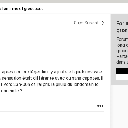
 féminine et grossesse
Foru
Sujet Suivant
gros
Forum
long d
gross
Parta
dans 
t apres non protéger fin il y a juste et quelques va et
la sensation était différente avec ou sans capotes, il
21 vers 23h-00h et j'ai pris la pilule du lendemain le
e enceinte ?