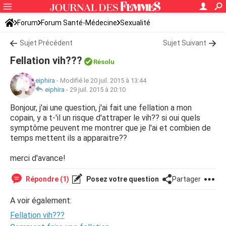
Forum
Forum Santé-Médecine
Sexualité
Sujet Précédent
Sujet Suivant
Fellation vih???
Résolu
eiphira
-
Modifié le 20 juil. 2015 à 13:44
eiphira
-
29 juil. 2015 à 20:10
Bonjour, j'ai une question, j'ai fait une fellation a mon
copain, y a t-'il un risque d'attraper le vih?? si oui quels
symptôme peuvent me montrer que je l'ai et combien de
temps mettent ils a apparaitre??
merci d'avance!
Répondre (1)
Posez votre question
Partager
A voir également:
Fellation vih???