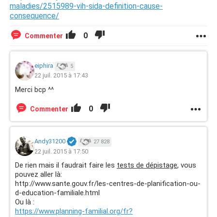
maladies/2515989-vih-sida-definition-cause-
consequence/
0
Commenter
eiphira
5
22 juil. 2015 à 17:43
Merci bcp ^^
0
Commenter
Andy31200
27 828
22 juil. 2015 à 17:50
De rien mais il faudrait faire les
tests de dépistage
, vous
pouvez aller là:
http://www.sante.gouv.fr/les-centres-de-planification-ou-
d-education-familiale.html
Ou là :
https://www.planning-familial.org/fr?