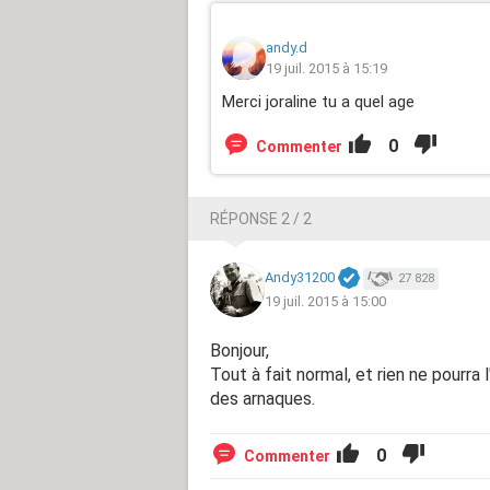
andy.d
19 juil. 2015 à 15:19
Merci joraline tu a quel age
0
Commenter
RÉPONSE 2 / 2
Andy31200
27 828
19 juil. 2015 à 15:00
Bonjour,
Tout à fait normal, et rien ne pourra 
des arnaques.
0
Commenter