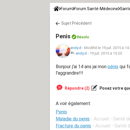
Forum
Forum Santé-Médecine
Sant
Sujet Précédent
Penis
Résolu
andy.d
-
Modifié le 19 juil. 2015 à 14
andy.d
-
19 juil. 2015 à 15:20
Bonjour j'ai 14 ans jai mon
pénis
qui f
l'aggrandire!!!
Répondre (2)
Posez votre qu
A voir également:
Penis
Maladie du penis
- Accueil - Santé 
Fracture du penis
- Accueil - Santé