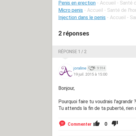
Penis en erection
- Accueil - Santé
Micro penis
- Accueil - Santé de l'
Injection dans le penis
- Accueil - S
2 réponses
RÉPONSE 1 / 2
joraline
9 914
19 juil. 2015 à 15:00
Bonjour,
Pourquoi faire tu voudrais l'agrandir 
Tu attends la fin de ta puberté, rien d
0
Commenter