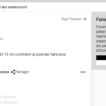
é des adolescents
Foru
Sujet Suivant
Forum
puber
santé
:58
espac
les p
inform
ait 13 cm comment je pourrais faire pour
estion
Partager
de l'homme
 de l'homme