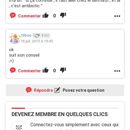
m'a dit " si ça continue , il faut aller chez le dermato , et là
, c'est antibiotic "
0
Commenter
1tibou
8 021
16 juil. 2015 à 19:45
ok
suit son conseil
;=)
0
Commenter
Répondre
Posez votre question
DEVENEZ MEMBRE EN QUELQUES CLICS
Connectez-vous simplement avec ceux qui