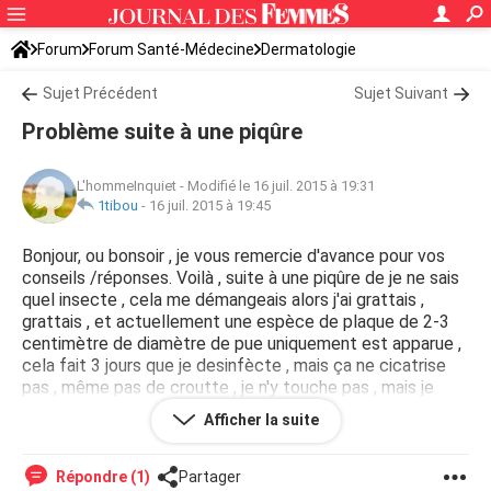
Forum
Forum Santé-Médecine
Dermatologie
Sujet Précédent
Sujet Suivant
Problème suite à une piqûre
L'hommeInquiet
-
Modifié le 16 juil. 2015 à 19:31
1tibou
-
16 juil. 2015 à 19:45
Bonjour, ou bonsoir , je vous remercie d'avance pour vos
conseils /réponses. Voilà , suite à une piqûre de je ne sais
quel insecte , cela me démangeais alors j'ai grattais ,
grattais , et actuellement une espèce de plaque de 2-3
centimètre de diamètre de pue uniquement est apparue ,
cela fait 3 jours que je desinfècte , mais ça ne cicatrise
pas , même pas de croutte , je n'y touche pas , mais je
m'inquiète un peu quand même , donc voilà , merci pour
Afficher la suite
vos réponses :)
Répondre (1)
Partager