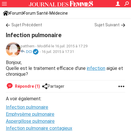
Forum
Forum Santé-Médecine
Symptômes et maladies courantes
Sujet Précédent
Sujet Suivant
Infection pulmonaire
patthern
-
Modifié le 16 juil. 2015 à 17:29
DCI
-
16 juil. 2015 à 17:31
Bonjour,
Quelle est le traitement efficace d'une
infection
aigüe et
chronique?
Répondre (1)
Partager
A voir également:
Infection pulmonaire
Emphysème pulmonaire
Aspergillose pulmonaire
Infection pulmonaire contagieux