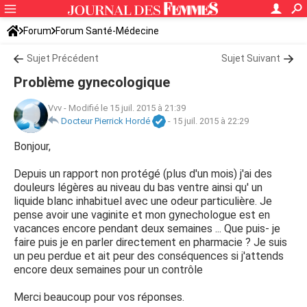
Forum
Forum Santé-Médecine
Symptômes et maladies courantes
Sujet Précédent
Sujet Suivant
Problème gynecologique
Vvv
-
Modifié le 15 juil. 2015 à 21:39
Docteur Pierrick Hordé
-
15 juil. 2015 à 22:29
Bonjour,
Depuis un rapport non protégé (plus d'un mois) j'ai des
douleurs légères au niveau du bas ventre ainsi qu' un
liquide blanc inhabituel avec une odeur particulière. Je
pense avoir une vaginite et mon gynechologue est en
vacances encore pendant deux semaines ... Que puis- je
faire puis je en parler directement en pharmacie ? Je suis
un peu perdue et ait peur des conséquences si j'attends
encore deux semaines pour un contrôle
Merci beaucoup pour vos réponses.