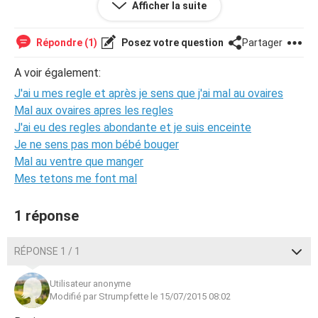
Afficher la suite
j'ai u quand mème mes règles comme dab avec douleurs
et tout please donner moi réponse dans le plus prcoche
moment possible !!
Répondre (1)
Posez votre question
Partager
A voir également:
J'ai u mes regle et après je sens que j'ai mal au ovaires
Mal aux ovaires apres les regles
J'ai eu des regles abondante et je suis enceinte
Je ne sens pas mon bébé bouger
Mal au ventre que manger
Mes tetons me font mal
1 réponse
RÉPONSE 1 / 1
Utilisateur anonyme
Modifié par Strumpfette le 15/07/2015 08:02