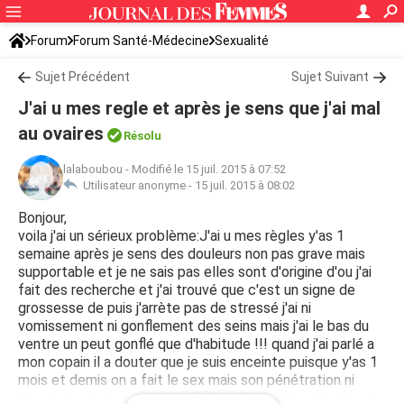
Forum
Forum Santé-Médecine
Sexualité
Sujet Précédent
Sujet Suivant
J'ai u mes regle et après je sens que j'ai mal
au ovaires
Résolu
lalaboubou
-
Modifié le 15 juil. 2015 à 07:52
Utilisateur anonyme -
15 juil. 2015 à 08:02
Bonjour,
voila j'ai un sérieux problème:J'ai u mes règles y'as 1
semaine après je sens des douleurs non pas grave mais
supportable et je ne sais pas elles sont d'origine d'ou j'ai
fait des recherche et j'ai trouvé que c'est un signe de
grossesse de puis j'arrète pas de stressé j'ai ni
vomissement ni gonflement des seins mais j'ai le bas du
ventre un peut gonflé que d'habitude !!! quand j'ai parlé a
mon copain il a douter que je suis enceinte puisque y'as 1
mois et demis on a fait le sex mais son pénétration ni
éjaculation juste son sex qui a toucher le miens bref mais