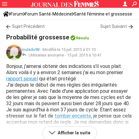
Forum
Forum Santé-Médecine
Santé féminine et grossesse
Sujet Précédent
Sujet Suivant
Probabilité grossesse
Résolu
louladu98
-
Modifié le 15 juil. 2015 à 01:10
Utilisateur anonyme -
15 juil. 2015 à 10:41
Bonjour, j'aimerai obtenir des indications s'il vous plait.
Alors voilà il y a environ 2 semaines j'ai eu mon premier
rapport sexuel
qui était protégé.
J'ai depuis le début de mes règles des irrégularités
permanentes. Avec l'aide d'une application pour essayer
de les gérer je sais que la moyenne de mes cycles est de
32 jours mais ils peuvent aussi bien durer 28 jours que 40.
Je suis aujourd'hui à mon 37 jours de cycle. Étant assez
stresser sur le fait de
tomber enceinte
, je pense que cela
accentue mon retard de regle. Je me demandais donc si
mes chances d'être
enceinte
sont plutôt élevé ou non
Afficher la suite
puisque le rapport était protégé et que, toujours selon