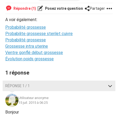
mon application surement innexacte vu mes irrégularités,
mes chances de tomber enceinte avec les ovulations
Répondre (1)
Posez votre question
Partager
étaient moyennes.
A voir également:
Je vous remercie d'avance de vos réponses rapides, ce
Probabilité grossesse
sujet me tracasse pas mal.
Merci encore et bonne soirée.
Probabilite grossesse sterilet cuivre
Probabilité grossesse
Grossesse intra uterine
Ventre gonflé début grossesse
Évolution poids grossesse
1 réponse
RÉPONSE 1 / 1
Utilisateur anonyme
15 juil. 2015 à 06:25
Bonjour