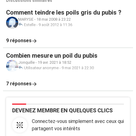
Discussions similaires
Comment teindre les poils gris du pubis ?
MARYSE
-
18 mai 2008 à 23:22
Estelle
-
9 août 2012 à 11:36
9 réponses
Combien mesure un poil du pubis
Jonquille
-
19 avr. 2021 à 18:52
Utilisateur anonyme
-
9 mai 2021 à 22:30
7 réponses
DEVENEZ MEMBRE EN QUELQUES CLICS
Connectez-vous simplement avec ceux qui
partagent vos intérêts