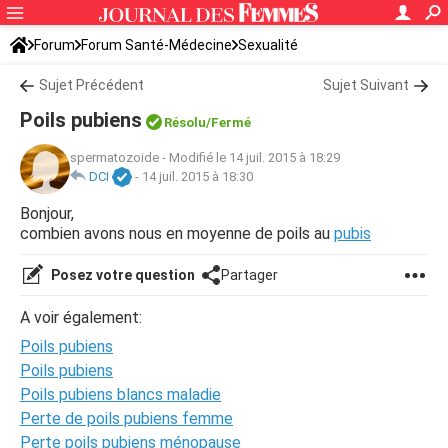
Forum
Forum Santé-Médecine
Sexualité
Sujet Précédent
Sujet Suivant
Poils pubiens
Résolu/Fermé
spermatozoide
-
Modifié le 14 juil. 2015 à 18:29
DCI
-
14 juil. 2015 à 18:30
Bonjour,
combien avons nous en moyenne de poils au
pubis
Posez votre question
Partager
A voir également:
Poils pubiens
Poils pubiens
Poils pubiens blancs maladie
Perte de poils pubiens femme
Perte poils pubiens ménopause