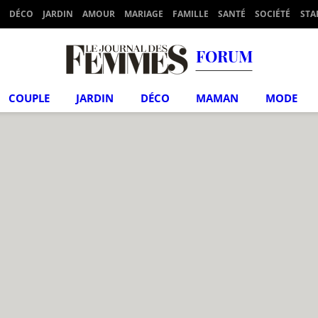
DÉCO
JARDIN
AMOUR
MARIAGE
FAMILLE
SANTÉ
SOCIÉTÉ
STA
FORUM
COUPLE
JARDIN
DÉCO
MAMAN
MODE