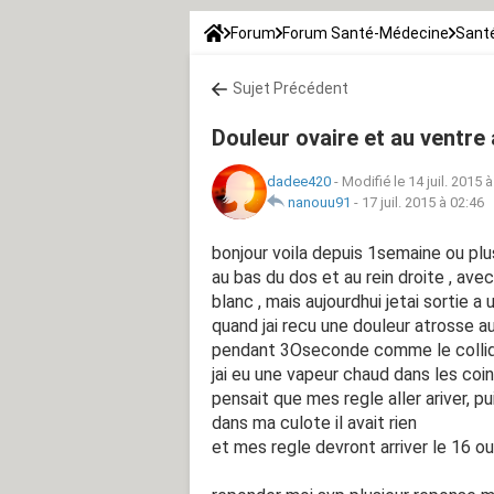
Forum
Forum Santé-Médecine
Santé
Sujet Précédent
Douleur ovaire et au ventre
dadee420
-
Modifié le 14 juil. 2015 
nanouu91
-
17 juil. 2015 à 02:46
bonjour voila depuis 1semaine ou plus
au bas du dos et au rein droite , av
blanc , mais aujourdhui jetai sortie a 
quand jai recu une douleur atrosse au
pendant 3Oseconde comme le colliqu
jai eu une vapeur chaud dans les coin 
pensait que mes regle aller ariver, pu
dans ma culote il avait rien
et mes regle devront arriver le 16 o