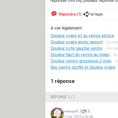
reponder moi svp plusieur reponse ma
Répondre (1)
Partager
A voir également:
Douleur ovaire et au ventre atroce
Douleur ovaire après rapport
- Accue
Douleur coté gauche ventre
- Accuei
Douleur haut du ventre au milieu
- Ac
Douleur ventre grossesse 2 mois
- 
Bas ventre gonflé et douleur ovaire
1 réponse
RÉPONSE 1 / 1
nanouu91
5
17 juil. 2015 à 02:46