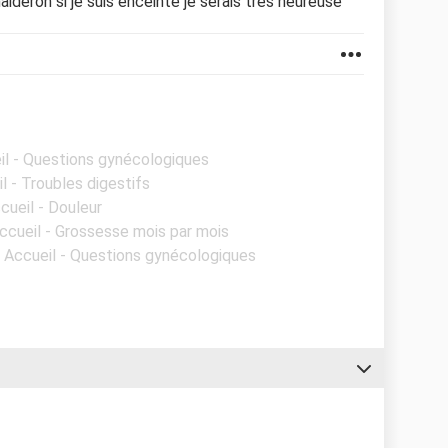
ideron si je suis enceinte je serais tres heureuse
il - Questions gynécologiques
l - Troubles digestifs
cueil - Douleur
Accueil - Grossesse mois par mois
- Accueil - Questions gynécologiques