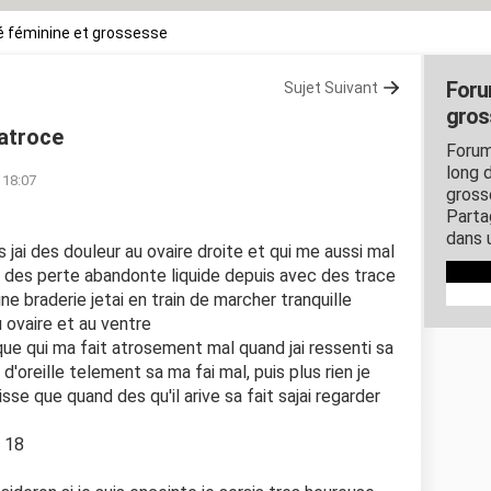
 féminine et grossesse
Foru
Sujet Suivant
gros
 atroce
Forum
long d
à 18:07
gross
Parta
dans 
 jai des douleur au ovaire droite et qui me aussi mal
ec des perte abandonte liquide depuis avec des trace
une braderie jetai en train de marcher tranquille
 ovaire et au ventre
e qui ma fait atrosement mal quand jai ressenti sa
d'oreille telement sa ma fai mal, puis plus rien je
isse que quand des qu'il arive sa fait sajai regarder
u 18