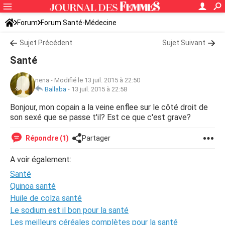
Forum
Forum Santé-Médecine
Symptômes et maladies courantes
Sujet Précédent
Sujet Suivant
Santé
nena
-
Modifié le 13 juil. 2015 à 22:50
Ballaba
-
13 juil. 2015 à 22:58
Bonjour, mon copain a la veine enflee sur le côté droit de
son sexé que se passe t'il? Est ce que c'est grave?
Répondre (1)
Partager
A voir également:
Santé
Quinoa santé
Huile de colza santé
Le sodium est il bon pour la santé
Les meilleurs céréales complètes pour la santé