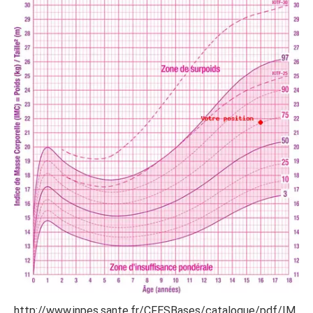
http://www.inpes.sante.fr/CFESBases/catalogue/pdf/IM