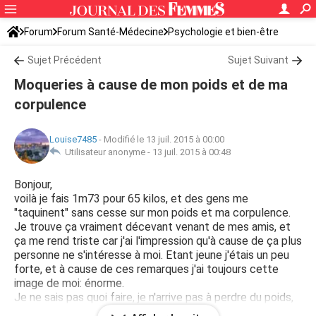
Forum
Forum Santé-Médecine
Psychologie et bien-être
Sujet Précédent
Sujet Suivant
Moqueries à cause de mon poids et de ma
corpulence
Louise7485
-
Modifié le 13 juil. 2015 à 00:00
Utilisateur anonyme -
13 juil. 2015 à 00:48
Bonjour,
voilà je fais 1m73 pour 65 kilos, et des gens me
"taquinent" sans cesse sur mon poids et ma corpulence.
Je trouve ça vraiment décevant venant de mes amis, et
ça me rend triste car j'ai l'impression qu'à cause de ça plus
personne ne s'intéresse à moi. Etant jeune j'étais un peu
forte, et à cause de ces remarques j'ai toujours cette
image de moi: énorme.
Je ne sais pas quoi faire, je n'arrive pas à perdre du poids,
j'ai l'impression de rester au même stade.