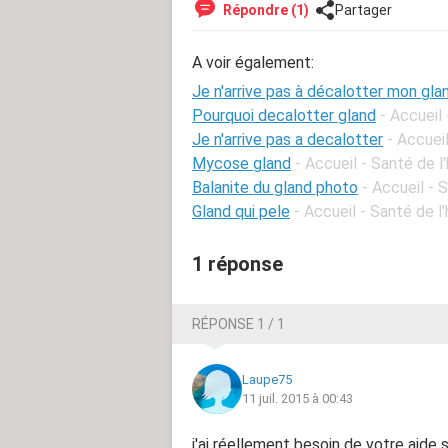
Répondre (1)
Partager
A voir également:
Je n'arrive pas à décalotter mon gla
Pourquoi decalotter gland
- Accueil
Je n'arrive pas a decalotter
- Accuei
Mycose gland
- Accueil - Santé de 
Balanite du gland photo
- Accueil -
Gland qui pele
- Accueil - Santé de 
1 réponse
RÉPONSE 1 / 1
Laupe75
11 juil. 2015 à 00:43
j'ai réellement besoin de votre aide s