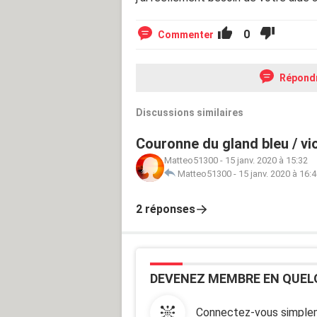
0
Commenter
Répond
Discussions similaires
Couronne du gland bleu / vi
Matteo51300
-
15 janv. 2020 à 15:32
Matteo51300
-
15 janv. 2020 à 16:
2 réponses
DEVENEZ MEMBRE EN QUEL
Connectez-vous simplem