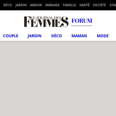
DÉCO
JARDIN
AMOUR
MARIAGE
FAMILLE
SANTÉ
SOCIÉTÉ
STA
FORUM
COUPLE
JARDIN
DÉCO
MAMAN
MODE