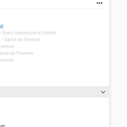
nd
 - Soins nourrissons et bébés
l - Santé de l'homme
l'homme
 Santé de l'homme
l'homme
vp...