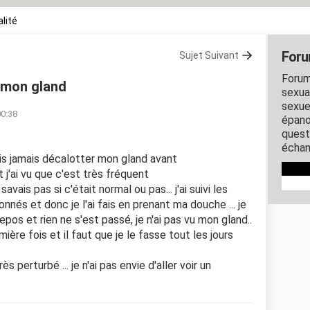
lité
Foru
Sujet Suivant
Forum
r mon gland
sexual
sexue
00:38
épano
quest
échan
vais jamais décalotter mon gland avant
t j'ai vu que c'est très fréquent
vais pas si c'était normal ou pas... j'ai suivi les
nnés et donc je l'ai fais en prenant ma douche ... je
 repos et rien ne s'est passé, je n'ai pas vu mon gland..
ière fois et il faut que je le fasse tout les jours
ès perturbé ... je n'ai pas envie d'aller voir un