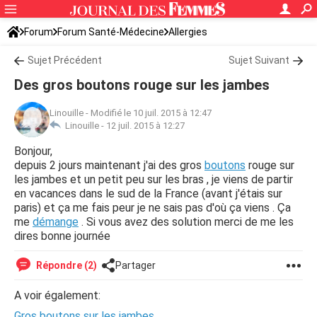
Forum
Forum Santé-Médecine
Allergies
Sujet Précédent
Sujet Suivant
Des gros boutons rouge sur les jambes
Linouille
-
Modifié le 10 juil. 2015 à 12:47
Linouille -
12 juil. 2015 à 12:27
Bonjour,
depuis 2 jours maintenant j'ai des gros
boutons
rouge sur
les jambes et un petit peu sur les bras , je viens de partir
en vacances dans le sud de la France (avant j'étais sur
paris) et ça me fais peur je ne sais pas d'où ça viens . Ça
me
démange
. Si vous avez des solution merci de me les
dires bonne journée
Répondre (2)
Partager
A voir également:
Gros boutons sur les jambes