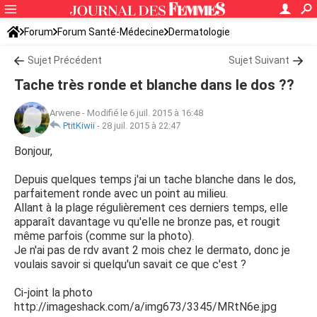
Forum
Forum Santé-Médecine
Dermatologie
Sujet Précédent
Sujet Suivant
Tache très ronde et blanche dans le dos ??
Arwene
-
Modifié le 6 juil. 2015 à 16:48
PtitKiwii
-
28 juil. 2015 à 22:47
Bonjour,
Depuis quelques temps j'ai un tache blanche dans le dos,
parfaitement ronde avec un point au milieu.
Allant à la plage régulièrement ces derniers temps, elle
apparaît davantage vu qu'elle ne bronze pas, et rougit
même parfois (comme sur la photo).
Je n'ai pas de rdv avant 2 mois chez le dermato, donc je
voulais savoir si quelqu'un savait ce que c'est ?
Ci-joint la photo
http://imageshack.com/a/img673/3345/MRtN6e.jpg