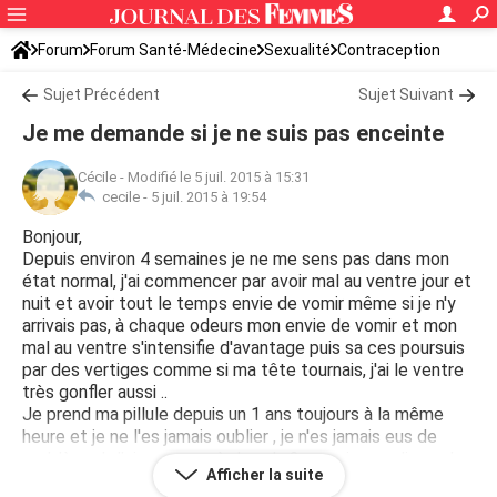
Forum
Forum Santé-Médecine
Sexualité
Contraception
Sujet Précédent
Sujet Suivant
Je me demande si je ne suis pas enceinte
Cécile
-
Modifié le 5 juil. 2015 à 15:31
cecile -
5 juil. 2015 à 19:54
Bonjour,
Depuis environ 4 semaines je ne me sens pas dans mon
état normal, j'ai commencer par avoir mal au ventre jour et
nuit et avoir tout le temps envie de vomir même si je n'y
arrivais pas, à chaque odeurs mon envie de vomir et mon
mal au ventre s'intensifie d'avantage puis sa ces poursuis
par des vertiges comme si ma tête tournais, j'ai le ventre
très gonfler aussi ..
Je prend ma pillule depuis un 1 ans toujours à la même
heure et je ne l'es jamais oublier , je n'es jamais eus de
problème ! J'ai eus mes règles y'a 3 semaine un dimanche
Afficher la suite
et j'ai eus une relation sexuelle 2 semaine apres la fin de