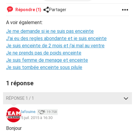
mes règles le lundi je me demande si je pourrai ztre
enceinte Je suis très inquiète même si normalement je
Répondre (1)
Partager
devrai avoir mes prochaines règles dimanche prochain
J'ai peut-être pensais à des verres solitaire
A voir également:
Je me demande si je ne suis pas enceinte
J'ai eu des regles abondante et je suis enceinte
Je suis enceinte de 2 mois et j'ai mal au ventre
Je ne prends pas de poids enceinte
Je suis femme de menage et enceinte
Je suis tombée enceinte sous pilule
1 réponse
RÉPONSE 1 / 1
lafouine.
19 758
5 juil. 2015 à 16:30
Bonjour