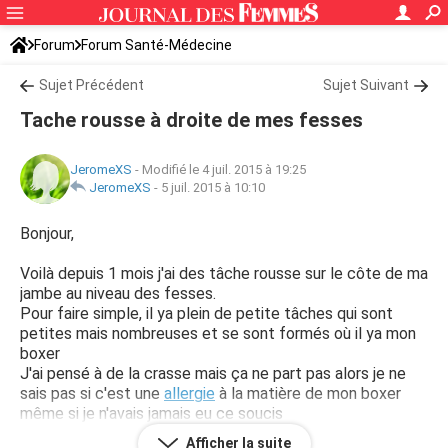
Forum
Forum Santé-Médecine
Symptômes et maladies courantes
Sujet Précédent
Sujet Suivant
Tache rousse à droite de mes fesses
JeromeXS
-
Modifié le 4 juil. 2015 à 19:25
JeromeXS
-
5 juil. 2015 à 10:10
Bonjour,
Voilà depuis 1 mois j'ai des tâche rousse sur le côte de ma
jambe au niveau des fesses.
Pour faire simple, il ya plein de petite tâches qui sont
petites mais nombreuses et se sont formés où il ya mon
boxer
J'ai pensé à de la crasse mais ça ne part pas alors je ne
sais pas si c'est une
allergie
à la matière de mon boxer
même si je n'avais jamais eu ce soucis
Afficher la suite