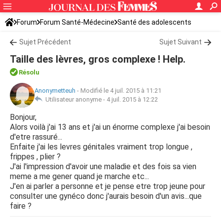
Forum
Forum Santé-Médecine
Santé des adolescents
Sujet Précédent
Sujet Suivant
Taille des lèvres, gros complexe ! Help.
Résolu
Anonymetteuh
-
Modifié le 4 juil. 2015 à 11:21
Utilisateur anonyme -
4 juil. 2015 à 12:22
Bonjour,
Alors voilà j'ai 13 ans et j'ai un énorme complexe j'ai besoin
d'etre rassuré...
Enfaite j'ai les levres génitales vraiment trop longue ,
frippes , plier ?
J'ai l'impression d'avoir une maladie et des fois sa vien
meme a me gener quand je marche etc...
J'en ai parler a personne et je pense etre trop jeune pour
consulter une gynéco donc j'aurais besoin d'un avis...que
faire ?