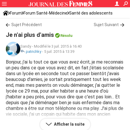
Forum
Forum Santé-Médecine
Santé des adolescents
Sujet Précédent
Sujet Suivant
Je n'ai plus d'amis
Résolu
Sandy
-
Modifié le 3 juil. 2015 à 16:40
patrichky
-
5 juil. 2015 à 13:39
Bonjour, j'ai lu tout ce que vous avez écrit, je me reconnais
un peu dans ce que vous avez dit, en fait j'étais scolarisée
dans un lycée en seconde tout ce passer bientôt j'avais
beaucoup d'amies, je sortait pratiquement tout les week
end, mais mes parents on voulu déménager, j'ai quitter le
lycée ce 29 mai, pour aller habiter a une heure d'où
j'habiter a peu près, pour vous dire que c'est pas loin... Et
depuis que j'ai déménager ben je suis enfermée dans ma
chambre a être sur mon téléphone ou ma play. J'ai plus de
vie sociale, j'ai un copain qui habite dans mon ancien
village et je ne le vois plus, j'ai plus de vie sociale mis
Afficher la suite
appart par sms mais ça ne me suffit pas du tout... Je me