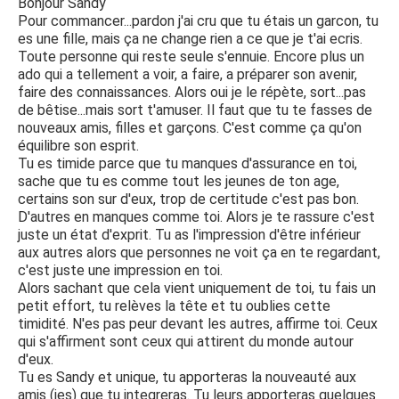
Bonjour Sandy
Pour commancer...pardon j'ai cru que tu étais un garcon, tu
es une fille, mais ça ne change rien a ce que je t'ai ecris.
Toute personne qui reste seule s'ennuie. Encore plus un
ado qui a tellement a voir, a faire, a préparer son avenir,
faire des connaissances. Alors oui je le répète, sort...pas
de bêtise...mais sort t'amuser. Il faut que tu te fasses de
nouveaux amis, filles et garçons. C'est comme ça qu'on
équilibre son esprit.
Tu es timide parce que tu manques d'assurance en toi,
sache que tu es comme tout les jeunes de ton age,
certains son sur d'eux, trop de certitude c'est pas bon.
D'autres en manques comme toi. Alors je te rassure c'est
juste un état d'exprit. Tu as l'impression d'être inférieur
aux autres alors que personnes ne voit ça en te regardant,
c'est juste une impression en toi.
Alors sachant que cela vient uniquement de toi, tu fais un
petit effort, tu relèves la tête et tu oublies cette
timidité. N'es pas peur devant les autres, affirme toi. Ceux
qui s'affirment sont ceux qui attirent du monde autour
d'eux.
Tu es Sandy et unique, tu apporteras la nouveauté aux
amis (ies) que tu integreras. Tu leurs apporteras quelques