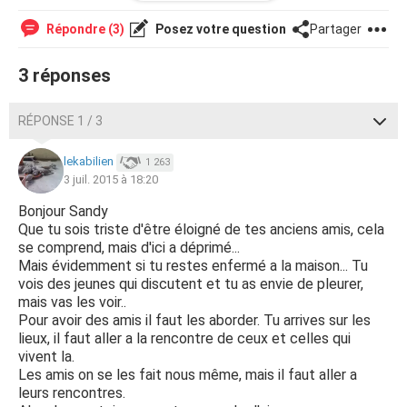
sens seule, des fois mêmes je pleure... Depuis un certain
moment je ne mange plus, j'ai du mal a dormir je fais pleins
Répondre (3)
Posez votre question
Partager
de
cauchemar
... Même si j'ai ma famille et que je parle
avec, ça ne suffit pas non plus... Mes sorties d'avant me
3 réponses
manque... Des fois le soir je regarde par la fenêtre je vois
des jeunes parler, rigoler entre eux et je les envies
vraiment.... J'ai peur de tomber dans la déprime... Pensez
RÉPONSE 1 / 3
vous que je devrais aller voir un
psy
? Merci beaucoup,
Sandy 16ans.
lekabilien
1 263
3 juil. 2015 à 18:20
Bonjour Sandy
Que tu sois triste d'être éloigné de tes anciens amis, cela
se comprend, mais d'ici a déprimé...
Mais évidemment si tu restes enfermé a la maison... Tu
vois des jeunes qui discutent et tu as envie de pleurer,
mais vas les voir..
Pour avoir des amis il faut les aborder. Tu arrives sur les
lieux, il faut aller a la rencontre de ceux et celles qui
vivent la.
Les amis on se les fait nous même, mais il faut aller a
leurs rencontres.