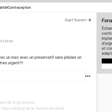
lité
Contraception
Foru
Sujet Suivant
Échan
contra
impla
15 à 03:00
d'urg
et co
adapt
ec un mec avec un preservatif sans pillules on
tres urgent!!!
Maux de la grossesse
 - Suivi médical de la femme enceinte