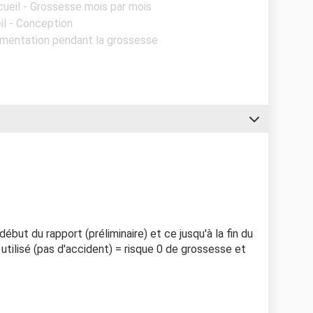
cueil - Grossesse mois par mois
il - Conception
limentation pendant la grossesse
ébut du rapport (préliminaire) et ce jusqu'à la fin du
 utilisé (pas d'accident) = risque 0 de grossesse et