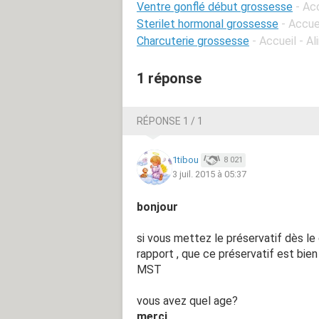
Ventre gonflé début grossesse
- Ac
Sterilet hormonal grossesse
- Accue
Charcuterie grossesse
- Accueil - A
1 réponse
RÉPONSE 1 / 1
1tibou
8 021
3 juil. 2015 à 05:37
bonjour
si vous mettez le préservatif dès le d
rapport , que ce préservatif est bien
MST
vous avez quel age?
merci