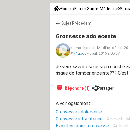
Forum
Forum Santé-Médecine
Sexua
Sujet Précédent
Grossesse adolecente
momochannel
-
Modifié le 3 juil. 20
1tibou
-
3 juil. 2015 à 05:37
Je veux savoir esque si on couche av
risque de tomber enceinte??? C'est 
Répondre (1)
Partager
A voir également:
Grossesse adolecente
Grossesse intra uterine
- Accueil - 
Évolution poids grossesse
- Accueil