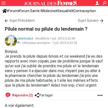
Forum
Forum Santé-Médecine
Sexualité
Contraception
Sujet Précédent
Sujet Suivant
Pilule normal ou pilule du lendemain ?
valentinebd
-
Modifié le 1 juil. 2015 à 22:49
Utilisateur anonyme -
1 juil. 2015 à 22:55
Bonjour,
Je prends la pilule depuis 6mois et ce weekend j'ai eu des
rapports avec mon copain, pas de problème jusque là sauf
qu'un soir j'ai oublié de prendre ma pilule et le lendemain
sans y penser il a éjaculer dans moi, n'ayant pas pu aller à
la pharmacie chercher la pilule du lendemain j'ai pris une
pilule de ma pilule habituelle, a t elle les mêmes effets
que la pilule du lendemain? Aidez moi svp, c'est urgent
Répondre (2)
Partager
A voir également: