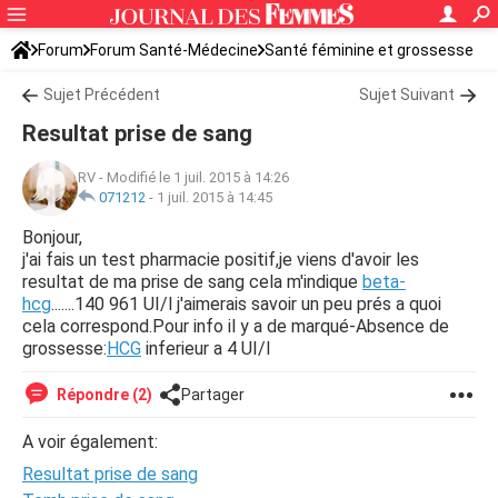
Forum
Forum Santé-Médecine
Santé féminine et grossesse
Sujet Précédent
Sujet Suivant
Resultat prise de sang
RV
-
Modifié le 1 juil. 2015 à 14:26
071212
-
1 juil. 2015 à 14:45
Bonjour,
j'ai fais un test pharmacie positif,je viens d'avoir les
resultat de ma prise de sang cela m'indique
beta-
hcg
.......140 961 UI/l j'aimerais savoir un peu prés a quoi
cela correspond.Pour info il y a de marqué-Absence de
grossesse:
HCG
inferieur a 4 UI/l
Répondre (2)
Partager
A voir également:
Resultat prise de sang