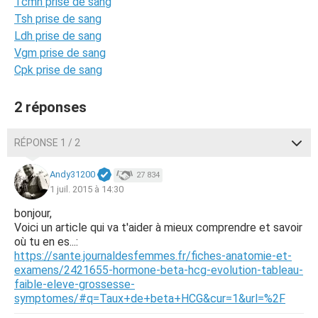
Tcmh prise de sang
Tsh prise de sang
Ldh prise de sang
Vgm prise de sang
Cpk prise de sang
2 réponses
RÉPONSE 1 / 2
Andy31200
27 834
1 juil. 2015 à 14:30
bonjour,
Voici un article qui va t'aider à mieux comprendre et savoir
où tu en es...:
https://sante.journaldesfemmes.fr/fiches-anatomie-et-
examens/2421655-hormone-beta-hcg-evolution-tableau-
faible-eleve-grossesse-
symptomes/#q=Taux+de+beta+HCG&cur=1&url=%2F