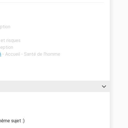
eption
 et risques
ception
é
- Accueil - Santé de l'homme
même sujet :)