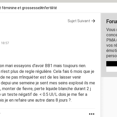
 féminine et grossesse
Infertilité
Forum
Sujet Suivant
Vous 
conce
PMA (
à 18:57
vos r
émoti
person
on mari essayons d'avoir BB1 mais toujours rien.
n'est plus de regle régulière. Cela fais 6 mois que je
de ne pas m'inquiéter est de les laisser venir
 depui une semeine je sent mes seins explosé ils me
, monter de fievre, perte liquide blanche durant 2 j
e un teste négatif de. < 0.5 UI/L dois je me fier a
 je en refaire une autre dans 8 jours ?.
r