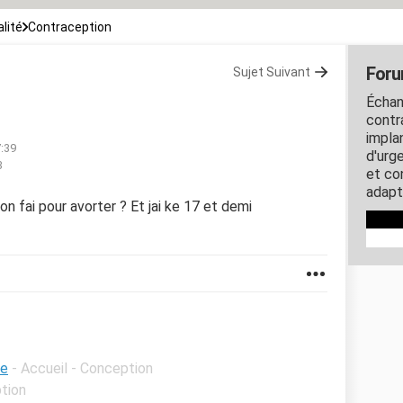
lité
Contraception
Foru
Sujet Suivant
Échan
contra
impla
7:39
d'urg
3
et co
adapt
n fai pour avorter ? Et jai ke 17 et demi
ce
- Accueil - Conception
ption