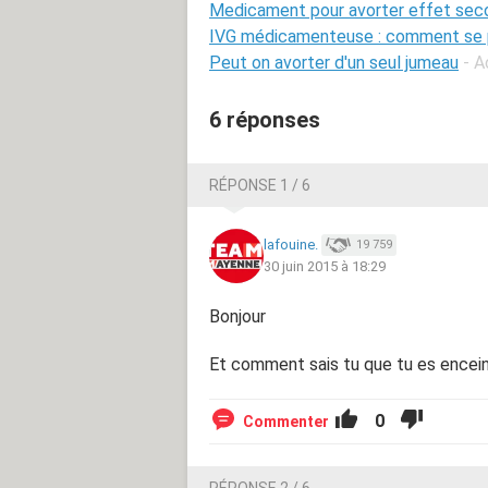
Medicament pour avorter effet sec
IVG médicamenteuse : comment se 
Peut on avorter d'un seul jumeau
- A
6 réponses
RÉPONSE 1 / 6
lafouine.
19 759
30 juin 2015 à 18:29
Bonjour
Et comment sais tu que tu es encei
0
Commenter
RÉPONSE 2 / 6