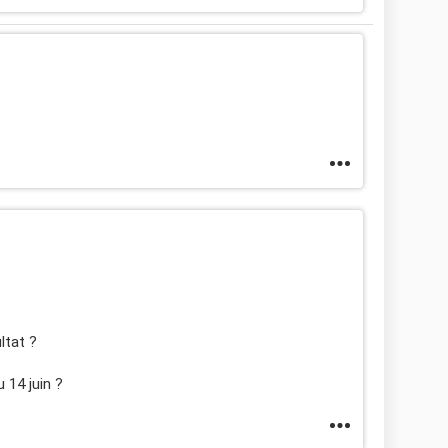
ltat ?
 14 juin ?