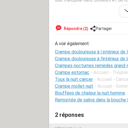
suis tranquille sans douleurs et de n
Pouvez vous me dire d'où ca peux ve
car avant d'avoir les enfants je n'ai 
Je suis désespérer je ne sais plus ve
Un grand merci a vous.
Répondre (2)
Partager
Meilleures salutations.
A voir également:
Crampe douloureuse à l intérieur de l
Crampe douloureuse à l'intérieur de l
Crampes nocturnes remèdes grand-
Crampe estomac
- Accueil - Trouble
Toux la nuit cancer
- Accueil - Cance
Crampe mollet nuit
- Accueil - Somm
Bouffées de chaleur la nuit homme
Remontée de salive dans la bouche l
2 réponses