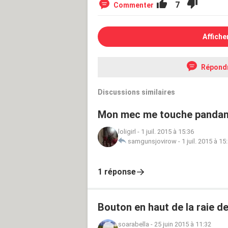
7
Commenter
Affiche
Répond
Discussions similaires
Mon mec me touche pandans 
loligirl
-
1 juil. 2015 à 15:36
samgunsjovirow
-
1 juil. 2015 à 15
1 réponse
Bouton en haut de la raie de
soarabella
-
25 juin 2015 à 11:32