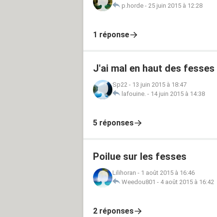
p.horde
-
25 juin 2015 à 12:28
1 réponse
J'ai mal en haut des fesses
Sp22
-
13 juin 2015 à 18:47
lafouine.
-
14 juin 2015 à 14:38
5 réponses
Poilue sur les fesses
Lilihoran
-
1 août 2015 à 16:46
Weedou801
-
4 août 2015 à 16:42
2 réponses