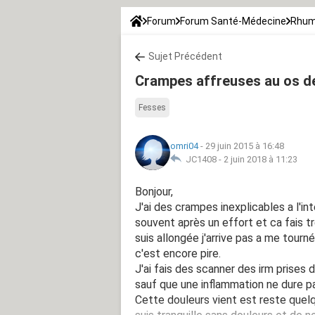
Forum
Forum Santé-Médecine
Rhum
Sujet Précédent
Crampes affreuses au os de
Fesses
omri04
-
29 juin 2015 à 16:48
JC1408 -
2 juin 2018 à 11:23
Bonjour,
J'ai des crampes inexplicables a l'int
souvent après un effort et ca fais tr
suis allongée j'arrive pas a me tour
c'est encore pire.
J'ai fais des scanner des irm prises 
sauf que une inflammation ne dure p
Cette douleurs vient est reste quelq