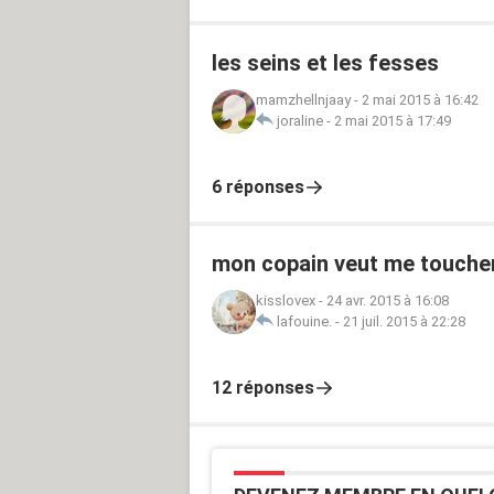
les seins et les fesses
mamzhellnjaay
-
2 mai 2015 à 16:42
joraline
-
2 mai 2015 à 17:49
6 réponses
mon copain veut me touche
kisslovex
-
24 avr. 2015 à 16:08
lafouine.
-
21 juil. 2015 à 22:28
12 réponses