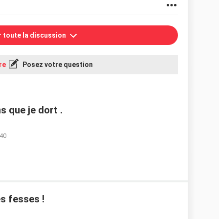
r toute la discussion
re
Posez votre question
que je dort .
:40
s fesses !