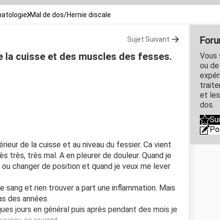
atologie
Mal de dos/Hernie discale
Foru
Sujet Suivant
 la cuisse et des muscles des fesses.
Vous 
ou de
expér
traite
et le
dos.
Su
Po
érieur de la cuisse et au niveau du fessier. Ca vient
ès très, très mal. A en pleurer de douleur. Quand je
né ou changer de position et quand je veux me lever
de sang et rien trouver a part une inflammation. Mais
as des années.
ues jours en général puis après pendant des mois je