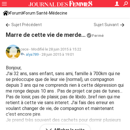
Forum
Forum Santé-Médecine
Symptômes et maladies courantes
Sujet Précédent
Sujet Suivant
Marre de cette vie de merde...
Fermé
cece
-
Modifié le 28 juin 2015 à 15:22
alya789
-
28 juin 2015 à 19:01
Bonjour,
J'ai 32 ans, sans enfant, sans ami, famille à 700km qui ne
se préoccupe que de leur vie (normal), un compagnon
depuis 3 ans qui ne comprends rien à cette dépression qui
me ronge depuis 10 ans . Pas de projet car pas de tunes...
Pas de loisir, pas de plaisir, pas de libido...bref rien qui me
retient à cette vie sans interet. J'ai fais des erreur en
voulant changer de vie, de compagnon et maintenant
c'est encore pire.
Je prend très souvent des cachets pour dormir plusieurs
heures plusieurs jours jusqu'à ce que mon coeur veuille