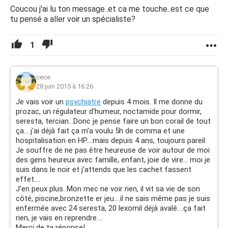
Coucou j'ai lu ton message..et ca me touche..est ce que
tu pensé a aller voir un spécialiste?
1
cece
28 juin 2015 à 16:26
Je vais voir un
psychiatre
depuis 4 mois. Il me donne du
prozac, un régulateur d'humeur, noctamide pour dormir,
seresta, tercian...Donc je pense faire un bon corail de tout
ça... j'ai déjà fait ça m'a voulu 5h de comma et une
hospitalisation en HP....mais depuis 4 ans, toujours pareil.
Je souffre de ne pas être heureuse de voir autour de moi
des gens heureux avec famille, enfant, joie de vire... moi je
suis dans le noir et j'attends que les cachet fassent
effet....
J'en peux plus. Mon mec ne voir rien, il vit sa vie de son
côté, piscine,bronzette er jeu....il ne sais même pas je suis
enfermée avec 24 seresta, 20 lexomil déjà avalé....ça fait
rien, je vais en reprendre....
Merci de ta réponse!