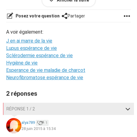
Afficher la suite
bien lâché...ce que je souhaite. Je n'ai jamais été heureuse
et je n'aime pas la vie ni personne. Et personne ne m'aime.
Que faire???? A part partir loin, très loin et libérer mon
Posez votre question
Partager
entourage de ces contrainte. Par exemple, aujourd hui je
suis seule, très mal, mon soit disant compagnon bronze
A voir également:
tranquille à la piscine sans moi....personne se soucie de
moi.
J en ai marre de la vie
Je vais prendre des comprimés en espérant encore que
Lupus espérance de vie
ce sera la bonne....
Sclérodermie espérance de vie
Hygiène de vie
Esperance de vie maladie de charcot
Neurofibromatose espérance de vie
2 réponses
RÉPONSE 1 / 2
alya789
1
28 juin 2015 à 15:34