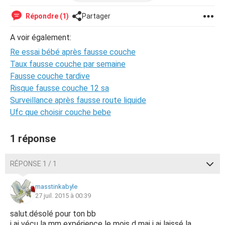
suivis de pertes de "débris" voilà seulement que les
saignement du a cette grossesse arrêter s'arrêtent
Répondre (1)
Partager
(depuis 2jours). J'ai l'intention bien sûr de ré essayer bébé,
le médecin m'a conseiller de bien me protéger avant le
A voir également:
retour de couche et de prendre la contraception 1mois
Re essai bébé après fausse couche
après le retour de couche. J'ai des vitaminesB a prendre
4semaines a partir du moment ou j'arrêterai la pillule (donc
Taux fausse couche par semaine
4semaines avant la conception)
Fausse couche tardive
Plusieurs questions:
Risque fausse couche 12 sa
Le temps me semble tellement long, quand vas arriver
Surveillance après fausse route liquide
mon retour de couche?
Ufc que choisir couche bebe
La re prise de la pilule est elle vraiment naisséssaire?
Ces vitamines, et si je ne tombe pas enceinte au premier
essaie?
1 réponse
je continue?
merci d'avances pour vos réponses/conseils.
RÉPONSE 1 / 1
masstinkabyle
27 juil. 2015 à 00:39
salut.désolé pour ton bb
j ai vécu la mm expérience le mois d mai j ai laissé la