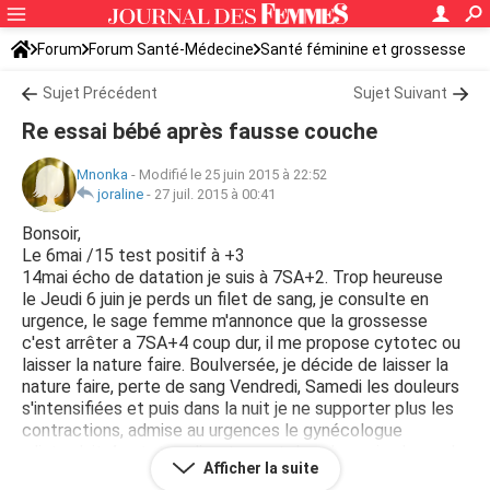
Forum
Forum Santé-Médecine
Santé féminine et grossesse
Sujet Précédent
Sujet Suivant
Re essai bébé après fausse couche
Mnonka
-
Modifié le 25 juin 2015 à 22:52
joraline
-
27 juil. 2015 à 00:41
Bonsoir,
Le 6mai /15 test positif à +3
14mai écho de datation je suis à 7SA+2. Trop heureuse
le Jeudi 6 juin je perds un filet de sang, je consulte en
urgence, le sage femme m'annonce que la grossesse
c'est arrêter a 7SA+4 coup dur, il me propose cytotec ou
laisser la nature faire. Boulversée, je décide de laisser la
nature faire, perte de sang Vendredi, Samedi les douleurs
s'intensifiées et puis dans la nuit je ne supporter plus les
contractions, admise au urgences le gynécologue
m'introduit 4 cytotec directement dans le vagin. Je perds
Afficher la suite
l'embryon le Dimanche dans l'après midi, quelques jours