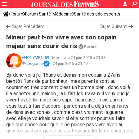
Forum
Forum Santé-Médecine
Santé des adolescents
Sujet Précédent
Sujet Suivant
Mineur peut t-on vivre avec son copain
majeur sans courir de ris
Fermé
ANONYME1459
-
Modifié le 24 juin 2015 à 21:33
begonie
-
24 juin 2015 à 21:40
Bjr donc voilà j'ai 16ans et demis mon copain a 27ans ,
bientôt 1ans de pur bonheur , mes parents sont au
courant et très content c'est un homme bien , donc voilà
il a acheter une maison , la il fait les travaux il veux que je
vivent avec lui moi je suis super heureuse , mais parent
sous tout à fais d'accord , par contre il a déjà un enfants
de 4ans avec son ex , comme c'est vraiment la guerre
avec elle je voudrais savoir si elle sont ex pourrais faire
quelque chose pour que je ne puisse pas vivre avec au
quoi (en sachant que je serais toujours déclarée chez mes
parents) , et aussi je voulais préciser qu'il sont seulement