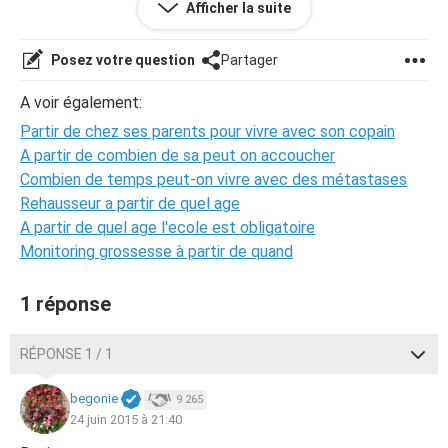
Afficher la suite
entrain de faire les papier pour la garde du petit il y auras
bientôt la confrontation est que ça peut jouer aussi la
dedans si elle dit que je vais emènager avec alors que je
Posez votre question
Partager
suis mineur ?
A voir également:
Partir de chez ses parents pour vivre avec son copain
A partir de combien de sa peut on accoucher
Combien de temps peut-on vivre avec des métastases
Rehausseur a partir de quel age
A partir de quel age l'ecole est obligatoire
Monitoring grossesse à partir de quand
1 réponse
RÉPONSE 1 / 1
begonie
9 265
24 juin 2015 à 21:40