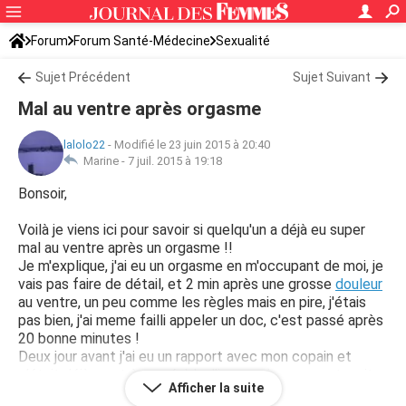
Forum
Forum Santé-Médecine
Sexualité
Sujet Précédent
Sujet Suivant
Mal au ventre après orgasme
lalolo22
-
Modifié le 23 juin 2015 à 20:40
Marine -
7 juil. 2015 à 19:18
Bonsoir,
Voilà je viens ici pour savoir si quelqu'un a déjà eu super
mal au ventre après un orgasme !!
Je m'explique, j'ai eu un orgasme en m'occupant de moi, je
vais pas faire de détail, et 2 min après une grosse
douleur
au ventre, un peu comme les règles mais en pire, j'étais
pas bien, j'ai meme failli appeler un doc, c'est passé après
20 bonne minutes !
Deux jour avant j'ai eu un rapport avec mon copain et
c'était déjà pas très agréable, l'impression que ca tapait
Afficher la suite
au fond alors qu'il n'a pas un sex démesuré.