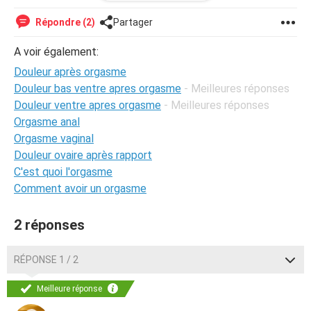
J'ai pris rdv chez le
gygy
pour vendredi mais j'angoisse pas
mal....
Répondre (2)
Partager
Pouvez-vous m'éclairer sur les raisons de ces
douleurs
???
A voir également:
Merci :)
Douleur après orgasme
Douleur bas ventre apres orgasme
- Meilleures réponses
Douleur ventre apres orgasme
- Meilleures réponses
Orgasme anal
Orgasme vaginal
Douleur ovaire après rapport
C'est quoi l'orgasme
Comment avoir un orgasme
2 réponses
RÉPONSE 1 / 2
Meilleure réponse