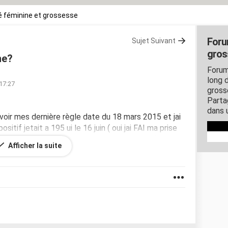
 féminine et grossesse
Foru
Sujet Suivant
gros
ne?
Forum
long d
 17:27
gross
Parta
dans 
savoir mes dernière règle date du 18 mars 2015 et jai
sitif jetait a 195 ui le 16 juin ( oui jai FAI ma prise
oir mes règle ou non mais javais les symptôme) donc
Afficher la suite
je ????? Merci