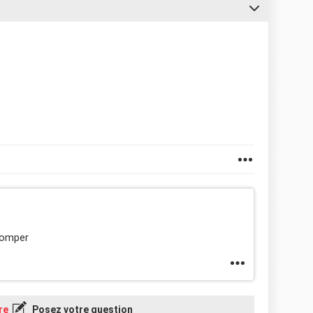
tromper
re
Posez votre question