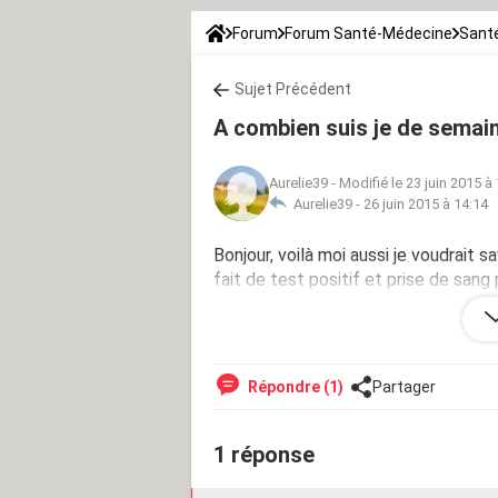
Forum
Forum Santé-Médecine
Santé
Sujet Précédent
A combien suis je de semai
Aurelie39
-
Modifié le 23 juin 2015 à
Aurelie39 -
26 juin 2015 à 14:14
Bonjour, voilà moi aussi je voudrait 
fait de test positif et prise de sang po
de sang avant de savoir si jalait av
pouvez vous me dire a combien suis 
Répondre (1)
Partager
1 réponse