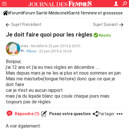
Forum
Forum Santé-Médecine
Santé féminine et grossesse
Sujet Précédent
Sujet Suivant
Je doit faire quoi pour les règles
Résolu
stela
-
Modifié le 22 juin 2015 à 20:01
1tibou
-
23 juin 2015 à 16:24
Bonjour,
j'ai 12 ans et j'ai eu mes règles en décembre .....
Mais depuis mars je ne les ai plus et nous sommes en juin
Mais me masturbe(longue histoire) donc que ce que je
doit faire
car je n'est eu aucun rapport
mais j'ai du liquide blanc qui coule chaque jours mais
toujours pas de règles
Répondre (1)
Posez votre question
Partager
A voir également: