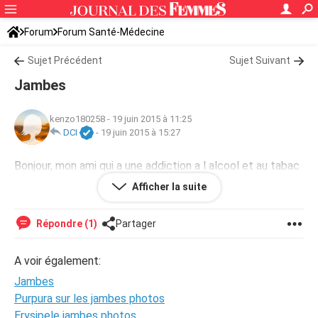
Forum
Forum Santé-Médecine
Symptômes et maladies courantes
Sujet Précédent
Prostate
Sujet Suivant
Jambes
kenzo180258
-
19 juin 2015 à 11:25
DCI
-
19 juin 2015 à 15:27
Bonjour, mon ami qui a une addiction a l alcool et au tabac
a des decharges frequentes dans les jambes et une
Afficher la suite
difficulte a uriner
Répondre (1)
Partager
A voir également:
Jambes
Purpura sur les jambes photos
Erysipele jambes photos