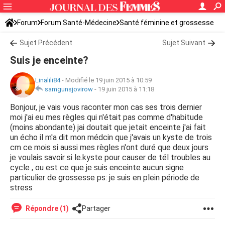
Forum
Forum Santé-Médecine
Santé féminine et grossesse
Sujet Précédent
Sujet Suivant
Suis je enceinte?
Linalili84
-
Modifié le 19 juin 2015 à 10:59
samgunsjovirow
-
19 juin 2015 à 11:18
Bonjour, je vais vous raconter mon cas ses trois dernier
moi j'ai eu mes règles qui n'était pas comme d'habitude
(moins abondante) jai doutait que jetait enceinte j'ai fait
un écho il m'a dit mon médcin que j'avais un kyste de trois
cm ce mois si aussi mes règles n'ont duré que deux jours
je voulais savoir si le.kyste pour causer de tél troubles au
cycle , ou est ce que je suis enceinte aucun signe
particulier de grossesse ps: je suis en plein période de
stress
Répondre (1)
Partager